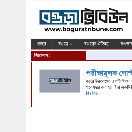
প্রচ্ছদ
বগুড়া
বগুড়ার ঐতিহ্য
বগুড়ার
শিরোনাম :
পরীক্ষামূলক পোস্
বগুড়া উত্তরবঙ্গের একটি শিল্প
প্রবেশদ্বার বলা হয়। ইহা একট
বিস্তারিত...