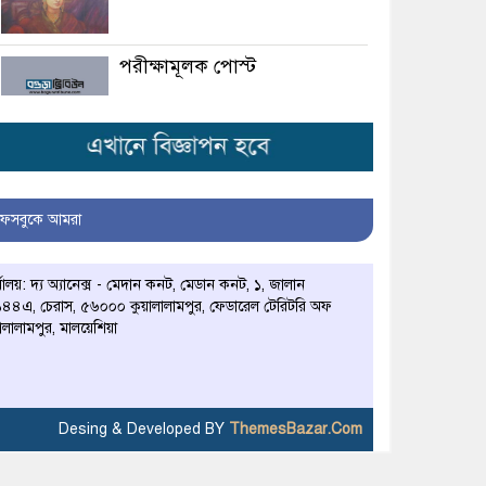
পরীক্ষামূলক পোস্ট
মির্জা গালিব : মসজিদে মদ্যপান
প্রসঙ্গ
ফেসবুকে আমরা
রুবাইয়াৎ-ই-ওমর খৈয়াম এবং
আমার কতক বাক্য
্যালয়: দ্য অ্যানেক্স - মেদান কনট, মেডান কনট, ১, জালান
৪৪এ, চেরাস, ৫৬০০০ কুয়ালালামপুর, ফেডারেল টেরিটরি অফ
প্রকৃতি পুরুষকে সর্বাপেক্ষা উন্নত
়ালালামপুর, মালয়েশিয়া
আকৃতি দান করিয়াছেন
গন্ধ অনুসন্ধান করিলে প্রতিটি
মানুষের পশ্চাদ্দেশেই তাহা
Desing & Developed BY
ThemesBazar.Com
পাইবেন