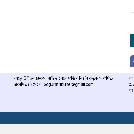
বগুড়া ট্রিবিউন ডটকম, নাভিদ ইবনে সাজিদ নির্জন কতৃক সম্পাদিত/
কার
প্রকাশিত। ইমেইল: boguratribune@gmail.com
৩/১
কুয