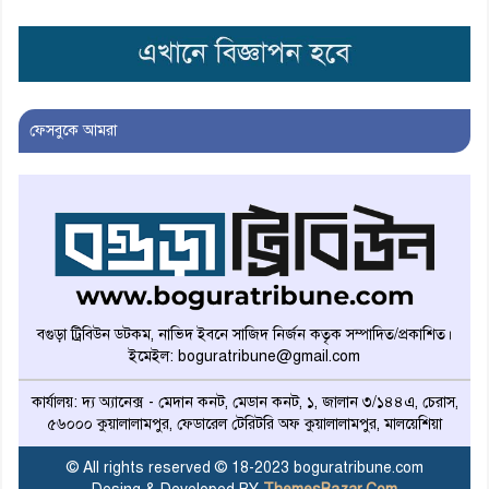
মির্জা গালিব : মসজিদে মদ্যপান প্রসঙ্গ
ফেসবুকে আমরা
রুবাইয়াৎ-ই-ওমর খৈয়াম এবং আমার
কতক বাক্য
প্রকৃতি পুরুষকে সর্বাপেক্ষা উন্নত
আকৃতি দান করিয়াছেন
বগুড়া ট্রিবিউন ডটকম, নাভিদ ইবনে সাজিদ নির্জন কতৃক সম্পাদিত/প্রকাশিত।
ইমেইল: boguratribune@gmail.com
গন্ধ অনুসন্ধান করিলে প্রতিটি মানুষের
পশ্চাদ্দেশেই তাহা পাইবেন
কার্যালয়: দ্য অ্যানেক্স - মেদান কনট, মেডান কনট, ১, জালান ৩/১৪৪এ, চেরাস,
৫৬০০০ কুয়ালালামপুর, ফেডারেল টেরিটরি অফ কুয়ালালামপুর, মালয়েশিয়া
আ.লীগ নেতা রানার বিরুদ্ধে শত
© All rights reserved © 18-2023 boguratribune.com
কোটি টাকা আত্মসাতের অভিযোগ