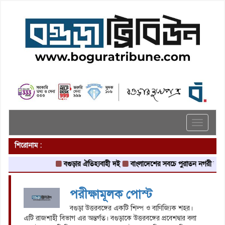
Toggle
navigati
শিরোনাম :
বগুড়ার ঐতিহ্যবাহী দই
বাংলাদেশের সবচে পুরাতন নগরী বগুড়ার 
পরীক্ষামূলক পোস্ট
বগুড়া উত্তরবঙ্গের একটি শিল্প ও বাণিজ্যিক শহর।
এটি রাজশাহী বিভাগ এর অন্তর্গত। বগুড়াকে উত্তরবঙ্গের প্রবেশদ্বার বলা