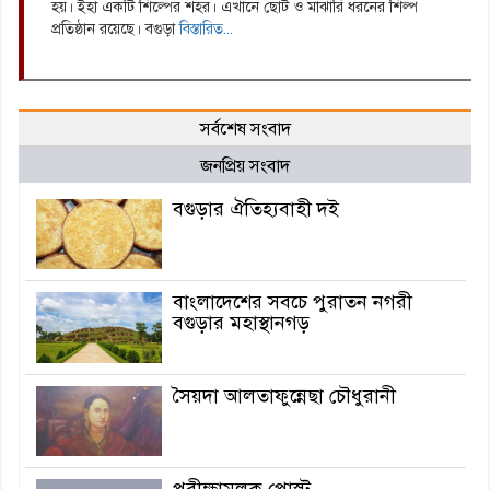
হয়। ইহা একটি শিল্পের শহর। এখানে ছোট ও মাঝারি ধরনের শিল্প
প্রতিষ্ঠান রয়েছে। বগুড়া
বিস্তারিত...
সর্বশেষ সংবাদ
জনপ্রিয় সংবাদ
বগুড়ার ঐতিহ্যবাহী দই
বাংলাদেশের সবচে পুরাতন নগরী
বগুড়ার মহাস্থানগড়
সৈয়দা আলতাফুন্নেছা চৌধুরানী
পরীক্ষামূলক পোস্ট