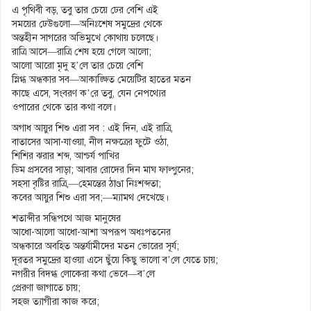
এ পৃথিবী বড়, তবু তার চেয়ে ঢের বেশি এই
সময়ের ঢেউগুলো—অনিঃশেষ সমুদ্রের থেকে
অন্তহীন সাগরের অভিমুখে কোথায় চলেছে।
রাত্রি আসে—রাত্রি শেষ হয়ে গেলে আলো;
আলো আরো মৃদু হ’লে তার চেয়ে বেশি
স্নিগ্ধ অন্ধকার সব—আকাঙ্ক্ষিত মেয়েটির হাতের মতন
কাছে এসে, সংবরণ ক’রে তবু, যেন নেপথ্যের
ওপারের থেকে তার কথা বলে।
অগাধ আয়ুর শিশু এরা সব : এই দিন, এই রাত্রি,
বাতাসের আসা-যাওয়া, নীল নক্ষত্রের ফুটে ওঠা,
শিশির ঝরার শব্দ, আশ্চর্য পাখির
ডিম প্রসবের সাড়া; আবার রোদের দিন মাঘ ফাল্গুনের;
সহসা বৃষ্টির রাত্রি,—হেমন্তের ঠাণ্ডা নিঃশব্দতা;
কবের আয়ুর শিশু এরা সব;—ম্যামথ দেখেছে।
শতাব্দীর সন্ধিপথে আজ মানুষের
আধো-আলো আধো-আশা অপরূপ অধঃপতনের
অন্ধকারে অবহিত অন্তর্যামীদের মতন ভোরের সূর্য;
দূরতর সমুদ্রের হাওয়া এসে ছুঁয়ে কিছু ভালো ব’লে যেতে চায়;
নগরীর বিদগ্ধ লোকেরা কথা ভেবে—ব’লে
প্রেরণা জাগাতে চায়;
সহজ ত্যাগীরা কাজ করে;