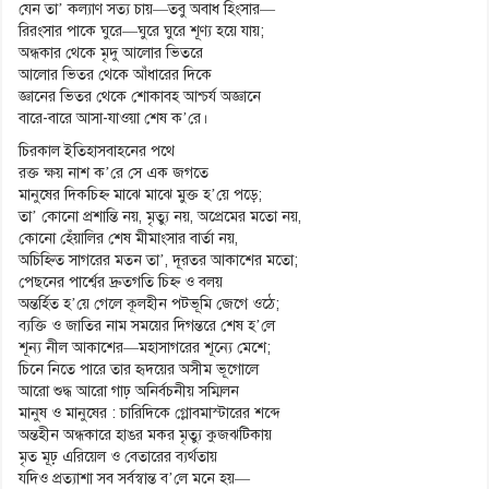
যেন তা’ কল্যাণ সত্য চায়—তবু অবাধ হিংসার—
রিরংসার পাকে ঘুরে—ঘুরে ঘুরে শূণ্য হয়ে যায়;
অন্ধকার থেকে মৃদু আলোর ভিতরে
আলোর ভিতর থেকে আঁধারের দিকে
জ্ঞানের ভিতর থেকে শোকাবহ আশ্চর্য অজ্ঞানে
বারে-বারে আসা-যাওয়া শেষ ক’রে।
চিরকাল ইতিহাসবাহনের পথে
রক্ত ক্ষয় নাশ ক’রে সে এক জগতে
মানুষের দিকচিহ্ন মাঝে মাঝে মুক্ত হ’য়ে পড়ে;
তা’ কোনো প্রশান্তি নয়, মৃত্যু নয়, অপ্রেমের মতো নয়,
কোনো হেঁয়ালির শেষ মীমাংসার বার্তা নয়,
অচিহ্নিত সাগরের মতন তা’, দূরতর আকাশের মতো;
পেছনের পার্শ্বের দ্রুতগতি চিহ্ন ও বলয়
অন্তর্হিত হ’য়ে গেলে কূলহীন পটভূমি জেগে ওঠে;
ব্যক্তি ও জাতির নাম সময়ের দিগন্তরে শেষ হ’লে
শূন্য নীল আকাশের—মহাসাগরের শূন্যে মেশে;
চিনে নিতে পারে তার হৃদয়ের অসীম ভূগোলে
আরো শুদ্ধ আরো গাঢ় অনির্বচনীয় সম্মিলন
মানুষ ও মানুষের : চারিদিকে গ্লোবমাস্টারের শব্দে
অন্তহীন অন্ধকারে হাঙর মকর মৃত্যু কুজঝটিকায়
মৃত মূঢ় এরিয়েল ও বেতারের ব্যর্থতায়
যদিও প্রত্যাশা সব সর্বস্বান্ত ব’লে মনে হয়—