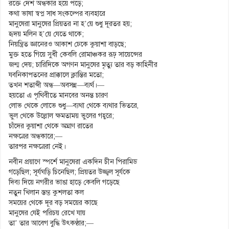
রক্তে দেশ অন্ধকার হয়ে পড়ে;
কথা ভাষা স্বপ্ন সাধ সংকল্পের ব্যবহারে
মানুষেরা মানুষের প্রিয়তর না হ’য়ে শুধু দূরতর হয়;
হৃদয় মলিন হ’য়ে যেতে থাকে;
নিয়ন্ত্রিত জ্ঞানেরও আকাশ ঢেকে কুয়াশা বাড়ছে;
মুক্ত হতে গিয়ে সুধী কেবলি রোমাঞ্চকর রূঢ় সায়েন্সের
জন্ম দেয়; চারিদিকে অগণন মানুষের মৃত্যু তার বড় কাহিনীর
যবনিকাপতনের প্রাক্কালে ক্লান্তির মতো;
তখন শতাব্দী অন্ধ—অবসন্ন—ব্যর্থ।—
হয়তো এ পৃথিবীতে মানবের অনন্ত চারণ
লোভ থেকে লোভে শুধু—ব্যথা থেকে ব্যথার ভিতরে,
ভুল থেকে উল্লোল ক্ষমতাময় ভুলের গহ্বরে;
চাঁদের কুয়াশা থেকে অঘ্রাণ রাতের
নক্ষত্রের অন্ধকারে;—
তারপর নক্ষত্রেরা নেই।
নবীন প্রয়াণে স্পর্শে মানুষেরা একদিন চীন পিরামিড
গড়েছিল; সূর্যঘড়ি চিনেছিল; প্রিয়তর উজ্জ্বল সূর্যকে
দিব্য দিয়ে নগরীর ভাঙা হাড়ে কেবলি গড়েছে
নতুন খিলান স্তম্ভ কুশলতা কল
সময়ের থেকে দূর বড় সময়ের কাছে
মানুষের যেই পরিচয় রেখে যায়
তা’ তার আবেগ বুদ্ধি উৎকণ্ঠার;—