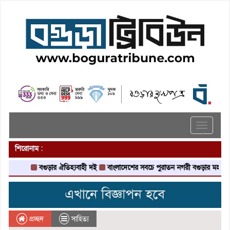
Toggle
navigati
শিরোনাম :
বগুড়ার ঐতিহ্যবাহী দই
বাংলাদেশের সবচে পুরাতন নগরী বগুড়ার মহাস্থানগড়
স
প্রচ্ছদ
সাহিত্য