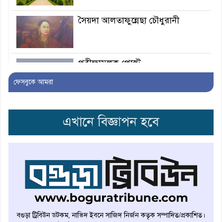
সৈয়দা আলতাফুন্নেছা চৌধুরানী
পরীক্ষামূলক পোস্ট
ফেসবুকে আমরা
মির্জা গালিব : মসজিদে মদ্যপান প্রসঙ্গ
রুবাইয়াৎ-ই-ওমর খৈয়াম এবং আমার
কতক বাক্য
প্রকৃতি পুরুষকে সর্বাপেক্ষা উন্নত
আকৃতি দান করিয়াছেন
বগুড়া ট্রিবিউন ডটকম, নাভিদ ইবনে সাজিদ নির্জন কতৃক সম্পাদিত/প্রকাশিত।